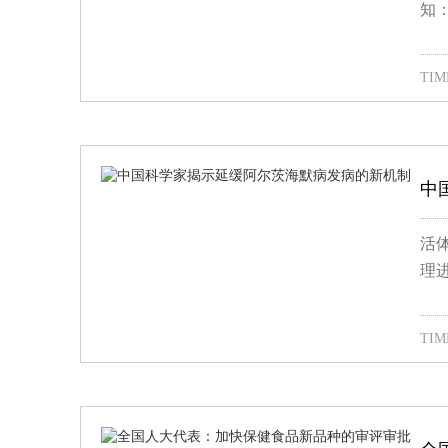
知
TIME
中
活
理进
TIME