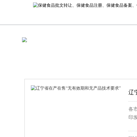
辽
各
印发