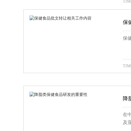
TIME
保
保
TIME
降
在
及