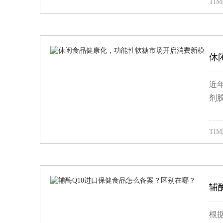
TIME
休
近
剂
TIME
辅
根