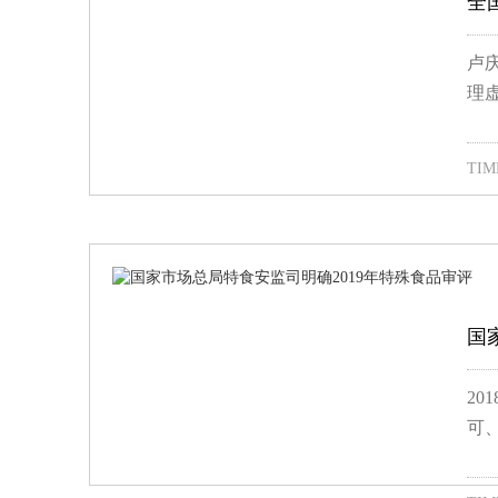
全
卢
理
TIME
国
2
可